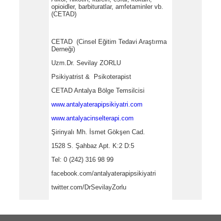
opioidler, barbituratlar, amfetaminler vb.
(CETAD)
CETAD (Cinsel Eğitim Tedavi Araştırma
Derneği)
Uzm.Dr. Sevilay ZORLU
Psikiyatrist & Psikoterapist
CETAD Antalya Bölge Temsilcisi
www.antalyaterapipsikiyatri.com
www.antalyacinselterapi.com
Şirinyalı Mh. İsmet Gökşen Cad.
1528 S. Şahbaz Apt. K:2 D:5
Tel: 0 (242) 316 98 99
facebook.com/antalyaterapipsikiyatri
twitter.com/DrSevilayZorlu