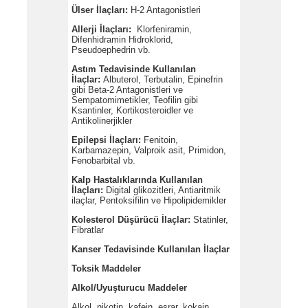
Ülser İlaçları:
H-2 Antagonistleri
Allerji İlaçları:
Klorfeniramin,
Difenhidramin Hidroklorid,
Pseudoephedrin vb.
Astım Tedavisinde Kullanılan
İlaçlar:
Albuterol, Terbutalin, Epinefrin
gibi Beta-2 Antagonistleri ve
Sempatomimetikler, Teofilin gibi
Ksantinler, Kortikosteroidler ve
Antikolinerjikler
Epilepsi İlaçları:
Fenitoin,
Karbamazepin, Valproik asit, Primidon,
Fenobarbital vb.
Kalp Hastalıklarında Kullanılan
İlaçları:
Digital glikozitleri, Antiaritmik
ilaçlar, Pentoksifilin ve Hipolipidemikler
Kolesterol Düşürücü İlaçlar:
Statinler,
Fibratlar
Kanser Tedavisinde Kullanılan İlaçlar
Toksik Maddeler
Alkol/Uyuşturucu Maddeler
Alkol, nikotin, kafein, esrar, kokain,