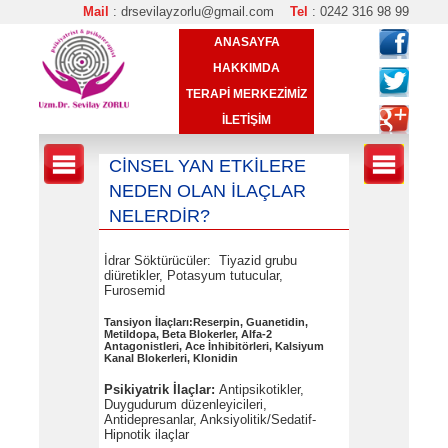
Mail
: drsevilayzorlu@gmail.com
Tel
: 0242 316 98 99
ANASAYFA
HAKKIMDA
TERAPİ MERKEZİMİZ
İLETİŞİM
CİNSEL YAN ETKİLERE
NEDEN OLAN İLAÇLAR
NELERDİR?
İdrar Söktürücüler: Tiyazid grubu
diüretikler, Potasyum tutucular,
Furosemid
Tansiyon İlaçları:Reserpin, Guanetidin,
Metildopa, Beta Blokerler, Alfa-2
Antagonistleri, Ace İnhibitörleri, Kalsiyum
Kanal Blokerleri, Klonidin
Psikiyatrik İlaçlar:
Antipsikotikler,
Duygudurum düzenleyicileri,
Antidepresanlar, Anksiyolitik/Sedatif-
Hipnotik ilaçlar