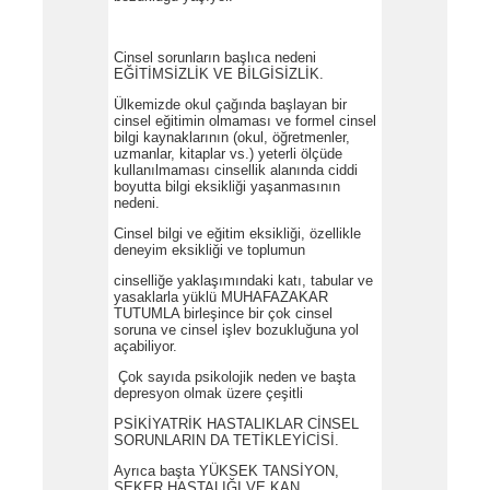
Cinsel sorunların başlıca nedeni
EĞİTİMSİZLİK VE BİLGİSİZLİK.
Ülkemizde okul çağında başlayan bir
cinsel eğitimin olmaması ve formel cinsel
bilgi kaynaklarının (okul, öğretmenler,
uzmanlar, kitaplar vs.) yeterli ölçüde
kullanılmaması cinsellik alanında ciddi
boyutta bilgi eksikliği yaşanmasının
nedeni.
Cinsel bilgi ve eğitim eksikliği, özellikle
deneyim eksikliği ve toplumun
cinselliğe yaklaşımındaki katı, tabular ve
yasaklarla yüklü MUHAFAZAKAR
TUTUMLA birleşince bir çok cinsel
soruna ve cinsel işlev bozukluğuna yol
açabiliyor.
Çok sayıda psikolojik neden ve başta
depresyon olmak üzere çeşitli
PSİKİYATRİK HASTALIKLAR CİNSEL
SORUNLARIN DA TETİKLEYİCİSİ.
Ayrıca başta YÜKSEK TANSİYON,
ŞEKER HASTALIĞI VE KAN