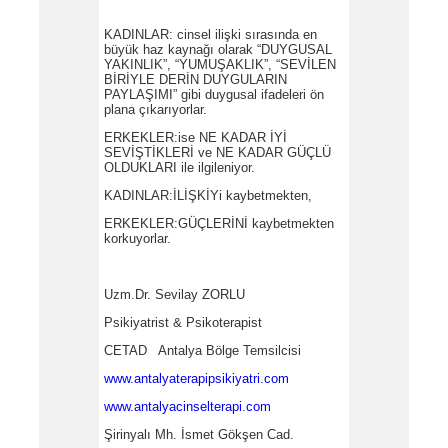
KADINLAR: cinsel ilişki sırasında en
büyük haz kaynağı olarak “DUYGUSAL
YAKINLIK”, “YUMUŞAKLIK”, “SEVİLEN
BİRİYLE DERİN DUYGULARIN
PAYLAŞIMI” gibi duygusal ifadeleri ön
plana çıkarıyorlar.
ERKEKLER:ise NE KADAR İYİ
SEVİŞTİKLERİ ve NE KADAR GÜÇLÜ
OLDUKLARI ile ilgileniyor.
KADINLAR:İLİŞKİYi kaybetmekten,
ERKEKLER:GÜÇLERİNİ kaybetmekten
korkuyorlar.
Uzm.Dr. Sevilay ZORLU
Psikiyatrist & Psikoterapist
CETAD Antalya Bölge Temsilcisi
www.antalyaterapipsikiyatri.com
www.antalyacinselterapi.com
Şirinyalı Mh. İsmet Gökşen Cad.