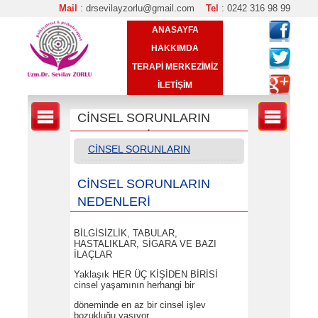
Mail
: drsevilayzorlu@gmail.com
Tel
: 0242 316 98 99
ANASAYFA
HAKKIMDA
TERAPİ MERKEZİMİZ
İLETİŞİM
CİNSEL SORUNLARIN
NEDENLERİ
CİNSEL SORUNLARIN
NEDENLERİ
CİNSEL SORUNLARIN
NEDENLERİ
BİLGİSİZLİK, TABULAR,
HASTALIKLAR, SİGARA VE BAZI
İLAÇLAR
Yaklaşık HER ÜÇ KİŞİDEN BİRİSİ
cinsel yaşamının herhangi bir
döneminde en az bir cinsel işlev
bozukluğu yaşıyor.